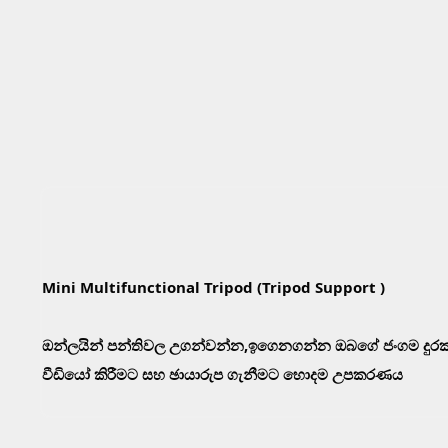
Mini Multifunctional Tripod (Tripod Support )
ඔන්ලයින් පන්තිවල උගන්වන්න,ඉගෙනගන්න ඔබගේ ජංගම දුරක
වීඩියෝ කිරීමට සහ ඡායාරුප ගැනීමට හොදම උපකරණය