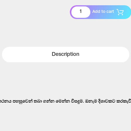
Add to cart
Description
ථනය පහසුවෙන් තබා ගන්න මෙන්න විසදුම. ඔනැම දිශාවකට කරකැව